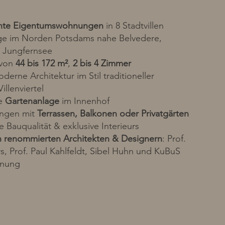
nte Eigentumswohnungen
in 8 Stadtvillen
age im Norden Potsdams nahe Belvedere,
 Jungfernsee
 von
44 bis 172 m²
,
2 bis 4 Zimmer
derne Architektur im Stil traditioneller
llenviertel
he
Gartenanlage
im Innenhof
ngen mit
Terrassen, Balkonen oder Privatgärten
 Bauqualität & exklusive Interieurs
n renommierten Architekten & Designern
: Prof.
s, Prof. Paul Kahlfeldt, Sibel Huhn und KuBuS
anung