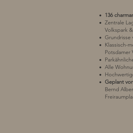
136 charma
Zentrale L
Volkspark &
Grundrisse
Klassisch-mo
Potsdamer Vi
Parkähnlic
Alle Wohnu
Hochwertige
Geplant vo
Bernd Alber
Freiraumpl