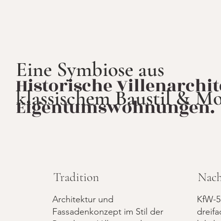
Eine Symbiose aus
Historische Villenarchi
klassischem Baustil & M
Eigentumswohnungen.
Tradition
Nach
Architektur und
KfW-5
Fassadenkonzept im Stil der
dreifa