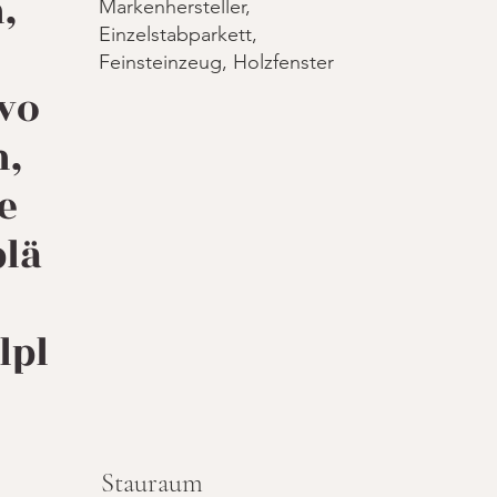
,
Markenhersteller,
Einzelstabparkett,
Feinsteinzeug, Holzfenster
vo
n,
e
lä
lpl
Stauraum