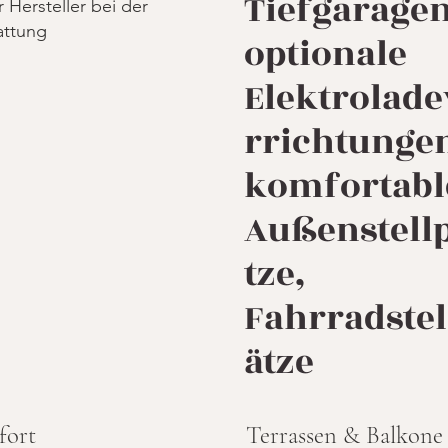
Tiefgaragen
r Hersteller bei der
attung
optionale
Elektrolade
rrichtunge
komfortabl
Außenstellp
tze,
Fahrradstel
ätze
fort
Terrassen & Balkone