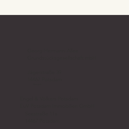
Georg-Hermann-Allee
Grundstücksgesellschaft mbH
Jägerstraße 39
14467 Potsdam
Vertrieb
Engel & Völkers Potsdam
EuV Potsdam Immobilien GmbH
Seestraße 11a
14467 Potsdam